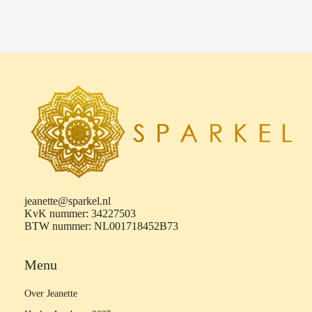
 op de
e. Hierdoor
 website-
ren
nte
enties
gebaseerd
 gedrag van
ezoeker.
uren
jeanette@sparkel.nl
KvK nummer: 34227503
BTW nummer: NL001718452B73
Menu
Over Jeanette