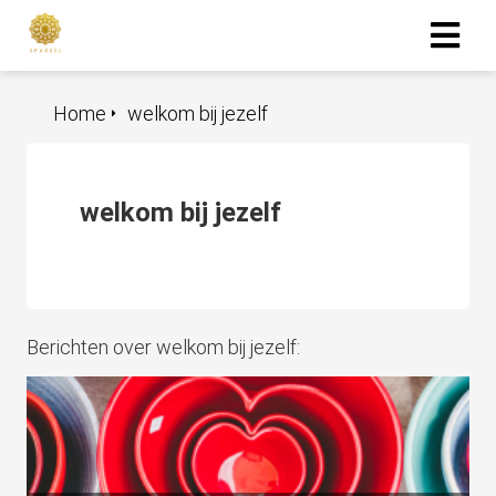
Home
welkom bij jezelf
ngen
 policy
welkom bij jezelf
oneel
onele
s zijn
Berichten over welkom bij jezelf:
kelijk om
bsite te
ken. Ze
 gebruikt
asisfuncties
der deze