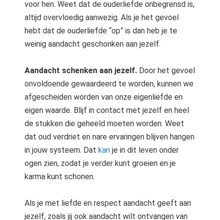
voor hen. Weet dat de ouderliefde onbegrensd is,
 op de
altijd overvloedig aanwezig. Als je het gevoel
e. Hierdoor
hebt dat de ouderliefde “op” is dan heb je te
 website-
weinig aandacht geschonken aan jezelf.
ren
nte
enties
Aandacht schenken aan jezelf.
Door het gevoel
gebaseerd
onvoldoende gewaardeerd te worden, kunnen we
 gedrag van
afgescheiden worden van onze eigenliefde en
ezoeker.
eigen waarde. Blijf in contact met jezelf en heel
de stukken die geheeld moeten worden. Weet
uren
dat oud verdriet en nare ervaringen blijven hangen
in jouw systeem. Dat
kan
je in dit leven onder
ogen zien, zodat je verder kunt groeien en je
karma kunt schonen.
Als je met liefde en respect aandacht geeft aan
jezelf, zoals jij ook aandacht wilt ontvangen van