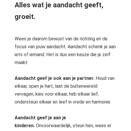
s kan de
Alles wat je aandacht geeft,
e niet
groeit.
oneren.
ieken
ische
Wees je daarom bewust van de richting en de
s worden
focus van jouw aandacht. Aandacht schenk je aan
kt om
iets of iemand. Het is dus een keuze die je zelf
em
maakt.
tie te
elen over
Aandacht geef je ook aan je partner.
Houd van
drag van
elkaar, open je hart, laat de buitenwereld
zoeker op
vervagen, kies voor elkaar, heb elkaar lief,
site.
ondersteun elkaar en leef in vrede en harmonie.
ing
ingcookies
Aandacht geef je aan je
 gebruikt
kinderen.
Onvoorwaardelijk, steun hen, wees er
oekers te