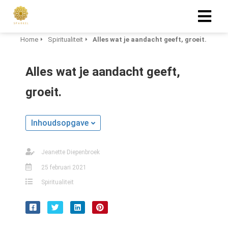
Home
Spiritualiteit
Alles wat je aandacht geeft, groeit.
ngen
Alles wat je aandacht geeft,
 policy
groeit.
oneel
Inhoudsopgave
onele
s zijn
Jeanette Diepenbroek
kelijk om
25 februari 2021
bsite te
Spiritualiteit
ken. Ze
 gebruikt
asisfuncties
der deze