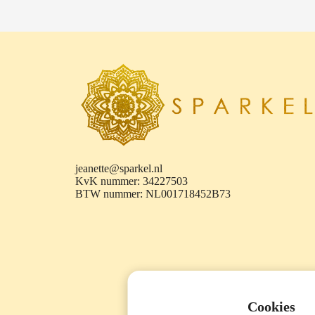
ezoeker.
Voorkeuren opslaan
jeanette@sparkel.nl
KvK nummer: 34227503
BTW nummer: NL001718452B73
Cookies